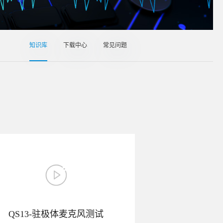
知识库
下载中心
常见问题
QS13-驻极体麦克风测试