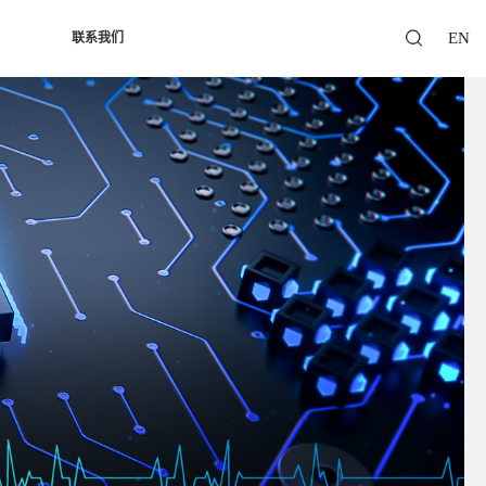
EN
联系我们