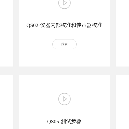
QS02-仪器内部校准和传声器校准
探索
QS05-测试步骤