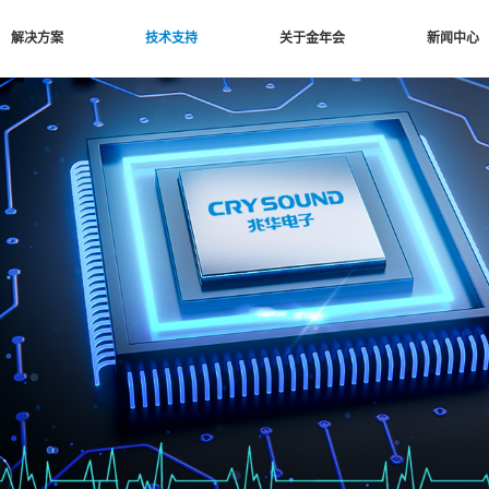
解决方案
技术支持
关于金年会
新闻中心