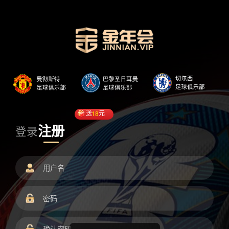
送
18
元
注册
登录