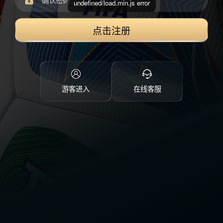
undefined/load.min.js error
点击注册
游客进入
在线客服