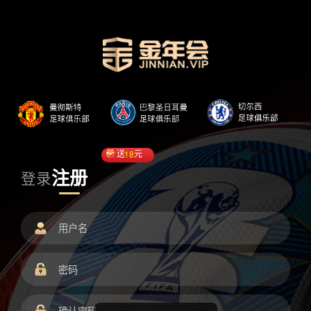
送
18
元
注册
登录